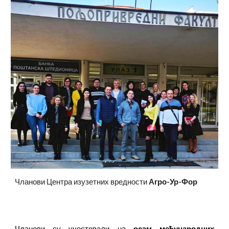
Чланови Центра изузетних вредности
Агро-Ур-Фор
Чланови су учестовали на
осам међународних