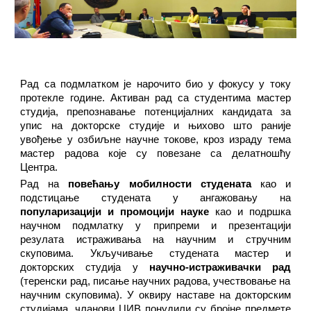
Рад са подмлатком је нарочито био у фокусу у току
протекле године. Активан рад са студентима мастер
студија, препознавање потенцијалних кандидата за
упис на докторске студије и њихово што раније
увођење у озбиљне научне токове, кроз израду тема
мастер радова које су повезане са делатношћу
Центра.
Рад на
повећању мобилности студената
као и
подстицање студената у ангажовању на
популаризацији и промоцији науке
као и подршка
научном подмлатку у припреми и презентацији
резулата истраживања на научним и стручним
скуповима. Укључивање студената мастер и
докторских студија у
научно-истраживачки рад
(теренски рад, писање научних радова, учествовање на
научним скуповима). У оквиру наставе на докторским
студијама, чланови ЦИВ понудили су бројне предмете