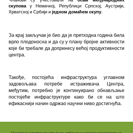
скупова
у Немачкој, Републици Српској, Аустрији,
Хрватској и Србији и
једном домаћем скупу
.
За крај закључак је био да је претходна година била
врло плодоносна и да су у плану бројне активности
које би требале да допринесу већој продуктивности
центра.
Такође, постојећа инфраструктура углавном
задовољава потребе истраживача Центра,
међутим, потребно је континуирано обнављање
постојеће инфраструктуре како би се на што
ефикаснији начин одржао научни ниво достигнућа.