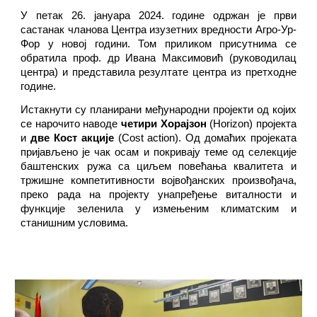
У петак 26. јануара 2024. године одржан је први
састанак чланова Центра изузетних вредности Агро-Ур-
Фор у новој години. Том приликом присутнима се
обратила проф. др Ивана Максимовић (руководилац
центра) и представила резултате центра из претходне
године.
Истакнути су планирани међународни пројекти од којих
се нарочито наводе
четири Хорајзон
(Horizon) пројекта
и
две Кост акције
(Cost action). Од домаћих пројеката
пријављено је чак осам и покривају теме од селекције
баштенских ружа са циљем повећања квалитета и
тржишне компетитивности војвођанских произвођача,
преко рада на пројекту унапређење виталности и
функције зеленила у измењеним климатским и
станишним условима.