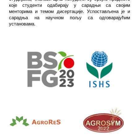
које студенти одабирају у сарадњи са својим
менторима и темом дисертације. Успостављена је и
сарадња на научном пољу са одговарајућим
установама.