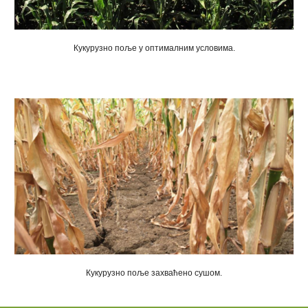
Ку
ку
рузно поље
у оптималним условима.
Кукурузно поље захваћено сушом.