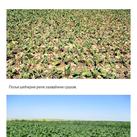
Поље шећерне репе захваћене сушом.