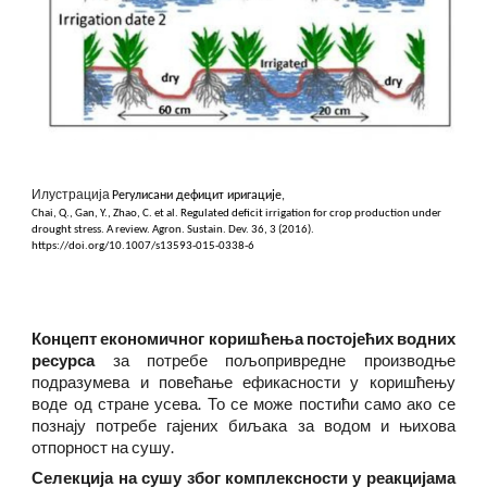
Илустрација
Р
егулисани дефицит иригације,
Chai, Q., Gan, Y., Zhao, C. et al. Regulated deficit irrigation for crop production under
drought stress. A review. Agron. Sustain. Dev. 36, 3 (2016).
https://doi.org/10.1007/s13593-015-0338-6
Концепт економичног коришћења постојећих водних
ресурса
за потребе пољопривредне производње
подразумева и повећање ефикасности у коришћењу
воде од стране усева. То се може постићи само ако се
познају потребе гајених биљака за водом и њихова
отпорност на сушу.
Селекција на сушу због комплексности у реакцијама