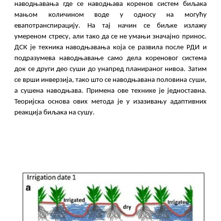
наводњавања где се наводњава коренов систем биљака
мањом количином воде у односу на могућу
евапотранспирацију. На тај начин се биљке излажу
умереном стресу, али тако да се не умањи значајно принос.
ДСК је техника наводњавања која се развила после РДИ и
подразумева наводњавање само дела кореновог система
док се други део суши до унапред планираног нивоа. Затим
се врши инверзија, тако што се наводњавана половина суши,
а сушена наводњава. Примена ове технике је једноставна.
Теоријска основа ових метода је у изазивању адаптивних
реакција биљака на сушу.