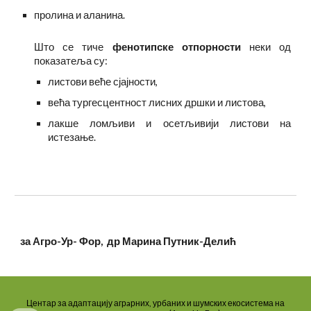
пролина и аланина.
Што се тиче
фенотипске отпорности
неки од
показатеља су:
листови веће сјајности,
већа тургесцентност лисних дршки и листова,
лакше ломљиви и осетљивији листови на
истезање.
за Агро-Ур- Фор,
д
р Марина Путник-Делић
Центар за адаптацију агрaрних, урбаних и шумских екосистема на