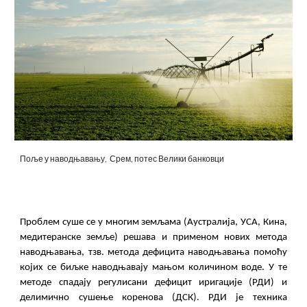
Поље
у наводњавању, Срем, потес Велики банковци
Проблем суше се у многим земљама (Аустралија, УСА, Кина,
медитеранске земље) решава и применом нових метода
наводњавања, тзв. метода дефицита наводњавања помоћу
којих се биљке наводњавају мањом количином воде. У те
методе спадају регулисани дефицит иригације (РДИ) и
делимично сушење коренова (ДСК). РДИ је техника