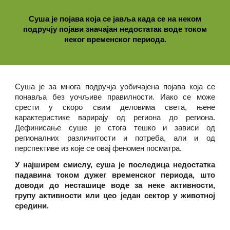
Суша је појава која се јавља када се на неком
подручју појави значајан недостатак воде током
неког временског периода.
Суша је за многа подручја уобичајена појава која се
понавља без уочљиве правилности. Иако се може
срести у скоро свим деловима света, њене
карактеристике варирају од региона до региона.
Дефинисање суше је стога тешко и зависи од
регионалних различитости и потреба, али и од
перспективе из које се овај феномен посматра.
У најширем смислу, суша је последица недостатка
падавина током дужег временског периода, што
доводи до несташице воде за неке активности,
групу активности или цео један сектор у животној
средини.