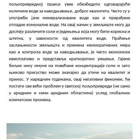
пољопривредној пракси увек обезбедити одговарајуће
количине воде за наводњавање, доброг квалитета. Често су у
употреби јаче минерализоване воде као и прерађене
отпадне комуналне воде. На овај начин у земљиште могу да
доспеју различите соли и једињења која могу бити корисна и
штетна, у зависности од квалитета воде. Праћење
заслањености земљишта и примена мелиоративних мера
као и контрола воде за наводњавање, је често економски
неисплативо и представља краткорочно решење. Гајене
биљке нису имуне на повећане концентрације соли и зато
њихово присуство може значајно да утиче на квалитет и
принос. У наредним годинама, овај негативни феномен, ће
постати све већи проблем у светској пољопривреди (не само
у аридним и семи аридним областима) услед глобалних
климатских промена.