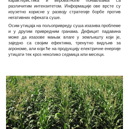
карактеристика и вероватноће понављања са
различитим интензитетом. Информације ове врсте су
изузетно корисне у развоју стратегије борбе против
негативних ефеката суше.
Осим утицаја на пољопривреду суша изазива проблеме
и у другим привредним гранама. Дефицит падавина
може да изазове мањак влаге у земљишту који је,
заједно са својим ефектима, тренутно видљив за
агрономе, али који ће на продукцију електричне енергије
утицати тек кроз неколико седмица или месеци.