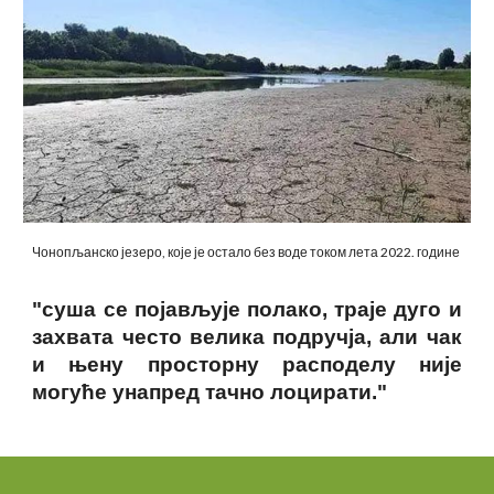
Чонопљанско језеро, које је остало без воде током лета 2022. године
"
суша се појављује полако, траје дуго и
захвата често велика подручја, али чак
и њену просторну расподелу није
могуће унапред тачно лоцирати."