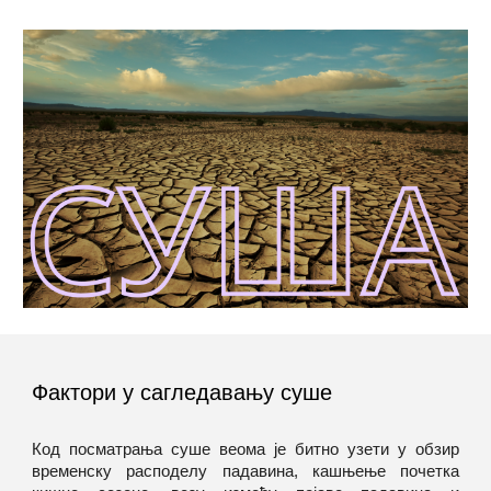
Фактори у сагледавању суше
Код посматрања суше веома је битно узети у обзир
временску расподелу падавина, кашњење почетка