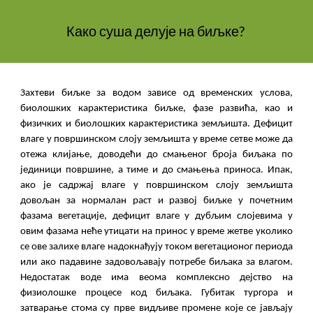
Како суша делује на биљке?
Захтеви биљке за водом зависе од временских услова,
биолошких карактеристика биљке, фазе развића, као и
физичких и биолошких карактеристика земљишта. Дефицит
влаге у површинском слоју земљишта у време сетве може да
отежа клијање, доводећи до смањеног броја биљака по
јединици површине, а тиме и до смањења приноса. Ипак,
ако је садржај влаге у површинском слоју земљишта
довољан за нормалан раст и развој биљке у почетним
фазама вегетације, дефицит влаге у дубљим слојевима у
овим фазама неће утицати на принос у време жетве уколико
се ове залихе влаге надокнађују током вегетационог периода
или ако падавине задовољавају потребе биљака за влагом.
Недостатак воде има веома комплексно дејство на
физиолошке процесе код биљака. Губитак тургора и
затварање стома су прве видљиве промене које се јављају