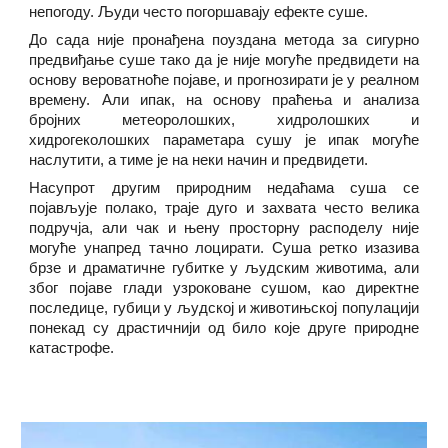
непогоду. Људи често погоршавају ефекте суше.
До сада није пронађена поуздана метода за сигурно
предвиђање суше тако да је није могуће предвидети на
основу вероватноће појаве, и прогнозирати је у реалном
времену. Али ипак, на основу праћења и анализа
бројних метеоролошких, хидролошких и
хидрогеколошких параметара сушу је ипак могуће
наслутити, а тиме је на неки начин и предвидети.
Насупрот другим природним недаћама суша се
појављује полако, траје дуго и захвата често велика
подручја, али чак и њену просторну расподелу није
могуће унапред тачно лоцирати. Суша ретко изазива
брзе и драматичне губитке у људским животима, али
због појаве глади узроковане сушом, као директне
последице, губици у људској и животињској популацији
понекад су драстичнији од било које друге природне
катастрофе.