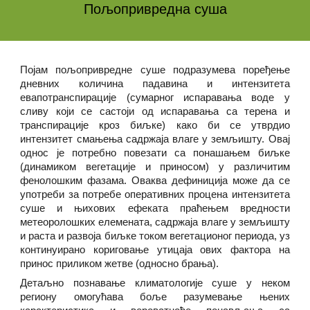
Пољопривредна суша
Појам пољопривредне суше подразумева поређење
дневних количина падавина и интензитета
евапотранспирације (сумарног испаравања воде у
сливу који се састоји од испаравања са терена и
транспирације кроз биљке) како би се утврдио
интензитет смањења садржаја влаге у земљишту. Овај
однос је потребно повезати са понашањем биљке
(динамиком вегетације и приносом) у различитим
фенолошким фазама. Оваква дефиниција може да се
употреби за потребе оперативних процена интензитета
суше и њихових ефеката праћењем вредности
метеоролошких елемената, садржаја влаге у земљишту
и раста и развоја биљке током вегетационог периода, уз
континуирано кориговање утицаја ових фактора на
принос приликом жетве (односно брања).
Детаљно познавање климатологије суше у неком
региону омогућава боље разумевање њених