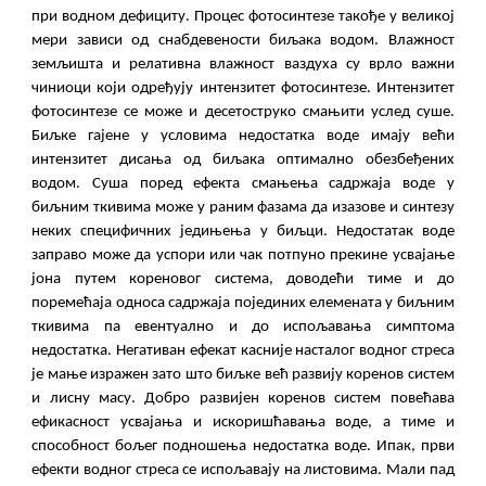
при водном дефициту. Процес фотосинтезе такође у великој
мери зависи од снабдевености биљака водом. Влажност
земљишта и релативна влажност ваздуха су врло важни
чиниоци који одређују интензитет фотосинтезе. Интензитет
фотосинтезе се може и десетоструко смањити услед суше.
Биљке гајене у условима недостатка воде имају већи
интензитет дисања од биљака оптимално обезбеђених
водом. Суша поред ефекта смањења садржаја воде у
биљним ткивима може у раним фазама да изазове и синтезу
неких специфичних једињења у биљци. Недостатак воде
заправо може да успори или чак потпуно прекине усвајање
јона путем кореновог система, доводећи тиме и до
поремећаја односа садржаја појединих елемената у биљним
ткивима па евентуално и до испољавања симптома
недостатка. Негативан ефекат касније насталог водног стреса
је мање изражен зато што биљке већ развију коренов систем
и лисну масу. Добро развијен коренов систем повећава
ефикасност усвајања и искоришћавања воде, а тиме и
способност бољег подношења недостатка воде. Ипак, први
ефекти водног стреса се испољавају на листовима. Мали пад