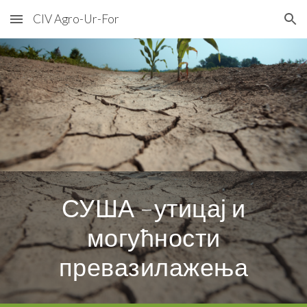
CIV Agro-Ur-For
Skip to main content
Skip to navigation
СУША –утицај и
могућности
превазилажења