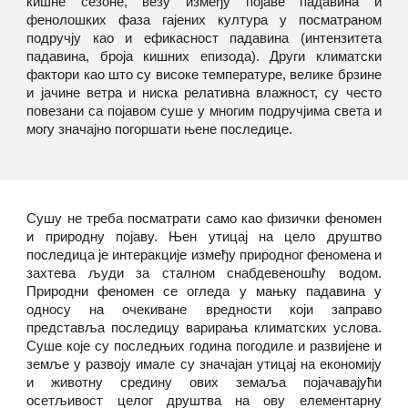
кишне сезоне, везу између појаве падавина и
фенолошких фаза гајених култура у посматраном
подручју као и ефикасност падавина (интензитета
падавина, броја кишних епизода). Други климатски
фактори као што су високе температуре, велике брзине
и јачине ветра и ниска релативна влажност, су често
повезани са појавом суше у многим подручјима света и
могу значајно погоршати њене последице.
Сушу не треба посматрати само као физички феномен
и природну појаву. Њен утицај на цело друштво
последица је интеракције између природног феномена и
захтева људи за сталном снабдевеношћу водом.
Природни феномен се огледа у мањку падавина у
односу на очекиване вредности који заправо
представља последицу варирања климатских услова.
Суше које су последњих година погодиле и развијене и
земље у развоју имале су значајан утицај на економију
и животну средину ових земаља појачавајући
осетљивост целог друштва на ову елементарну