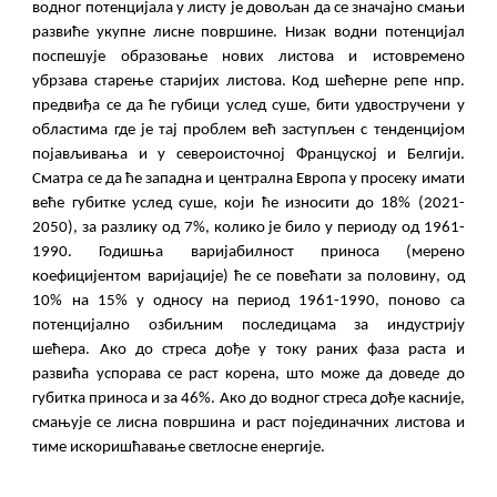
водног потенцијала у листу је довољан да се значајно смањи
развиће укупне лисне површине. Низак водни потенцијал
поспешује образовање нових листова и истовремено
убрзава старење старијих листова. Код шећерне репе нпр.
предвиђа се да ће губици услед суше, бити удвостручени у
областима где је тај проблем већ заступљен с тенденцијом
појављивања и у североисточној Француској и Белгији.
Сматра се да ће западна и централна Европа у просеку имати
веће губитке услед суше, који ће износити до 18% (2021-
2050), за разлику од 7%, колико је било у периоду од 1961-
1990. Годишња варијабилност приноса (мерено
коефицијентом варијације) ће се повећати за половину, од
10% на 15% у односу на период 1961-1990, поново са
потенцијално озбиљним последицама за индустрију
шећера. Ако до стреса дође у току раних фаза раста и
развића успорава се раст корена, што може да доведе до
губитка приноса и за 46%. Ако до водног стреса дође касније,
смањује се лисна површина и раст појединачних листова и
тиме искоришћавање светлосне енергије.