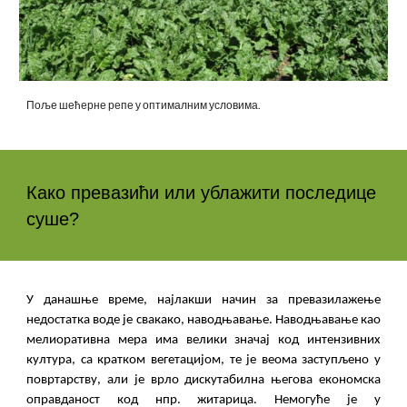
Поље шећерне репе у оптималним условима.
Како превазићи или ублажити последице
суше?
У данашње време, најлакши начин за превазилажење
недостатка воде је свакако, наводњавање. Наводњавање као
мелиоративна мера има велики значај код интензивних
култура, са кратком вегетацијом, те је веома заступљено у
повртарству, али је врло дискутабилна његова економска
оправданост код нпр. житарица. Немогуће је у