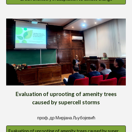
Evaluation of uprooting of amenity trees
caused by supercell storms
проф. др
Мирјана Љубојевић
Evaluation of uprooting of amenity trees caused by supercell storms