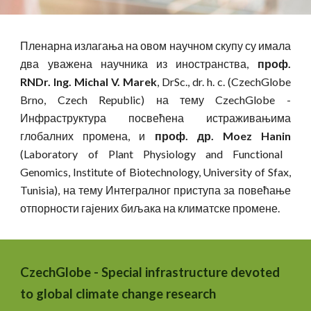
Пленарна излагања на овом научном скупу су имала
два уважена научника из иностранства,
проф.
RNDr. Ing. Michal V. Marek
, DrSc., dr. h. c. (CzechGlobe
Brno, Czech Republic) на тему CzechGlobe -
Инфраструктура посвећена истраживањима
глобалних промена, и
проф. др.
Moez Hanin
(Laboratory of Plant Physiology and Functional
Genomics, Institute of Biotechnology, University of Sfax,
Tunisia), на тему Интегралног приступа за повећање
отпорности гајених биљака на климатске промене.
CzechGlobe - Special infrastructure devoted
to global climate change research