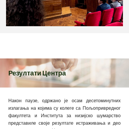
Резултати Центра
Након паузе, одржано је осам десетоминутних
излагања на којима су колеге са Пољопривредног
факултета и Института за низијско шумарство
представиле своје резултате истраживања и део