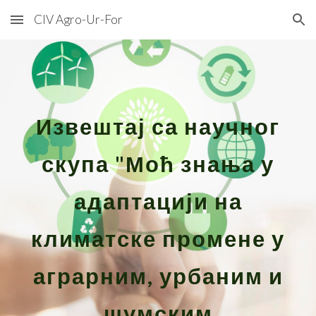
CIV Agro-Ur-For
Skip to main content
Skip to navigation
Извештај са научног
скупа "Моћ знања у
адаптацији на
климатске промене у
аграрним, урбаним и
шумским