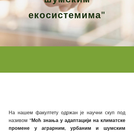
екосистемима"
На нашем факултету одржан је научни скуп под
називом "
Моћ знања у адаптацији на климатске
промене у аграрним, урбаним и шумским