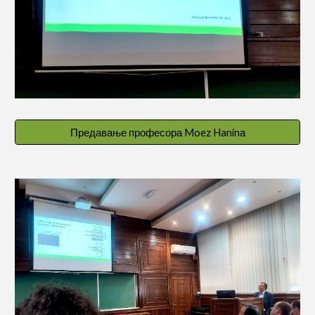
Предавање професора Moez Haninа