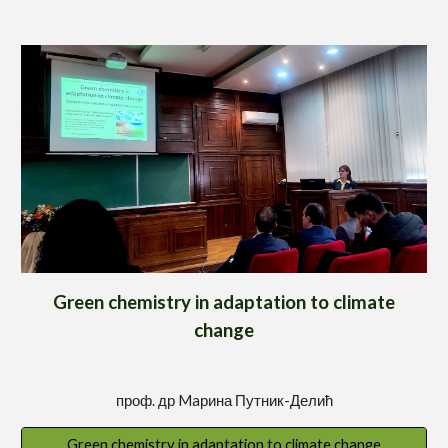
Green chemistry in adaptation to climate
change
проф. др
Maрина Путник-Делић
Green chemistry in adaptation to climate change