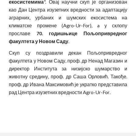
екосистемима
". Овај научни скуп је организован
као Дан Центра изузетних вредности за адаптацију
аграрних, урбаних и шумских екосистема на
климатске промене (Agro-Ur-For), a у склопу
прославе
70. годишњице Пољопривредног
факултета у Новом Саду
.
Скуп су поздравили декан Пољопривредног
факултета у Новом Саду, проф. др Ненад Магазин и
директор Института за низијско шумарство и
животну средину, проф. др Саша Орловић. Такође.
проф. др Ивана Максимовић је укратко представила
рад Центра изузетних вредности
Agro-Ur-For
.