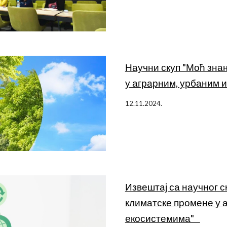
Научни скуп "Моћ зна
у аграрним, урбаним
12
.
1
1.2024.
Извештај са научног 
климатске промене у 
екосистемима"