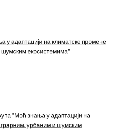
ња у адаптацији на климатске промене
 и шумским екосистемима"
скупа
"Моћ знања у адаптацији на
аграрним, урбаним и шумским