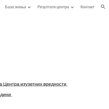
База знања
Резултати центра
Контакт
ion
а Центра изузетних вредности
години