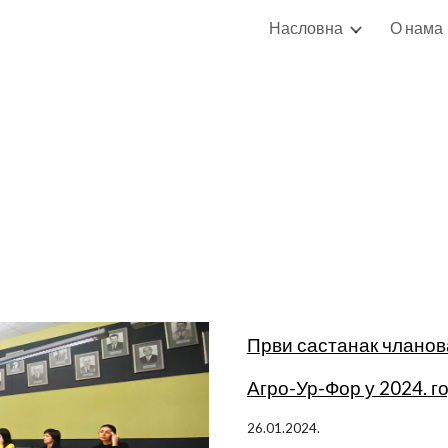
Насловна
О нама
ip to main content
Skip to navigat
Први састанак чланов
Агро-Ур-Фор у 2024. 
26.01.2024.