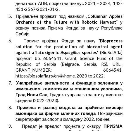
делатност АПВ, пројектни циклус 2021 - 2024, 142-
451-2567/2021-01/2.
5.
Пријављен пројекат под називом „
Columnar Apples
Orchards of the Future with Robotic Harvest
“ у
оквиру позива Призма Фонда за науку Републике
Србије
6.
Промис пројекaт Фонда за науку "
Bioprocess
solution for the production of biocontrol agent
against aflatoxigenic
Aspergillus
species
" (BioSolAfla)
пројекат бр. 6064541. Grant, Science Fund of the
Republic of Serbia (Belgrade, Serbia, RS), URL:,
GRANT_NUMBER: 6064541,
https://biosolafla.rs/en/#/home
, 2020 to 2022.
7.
Унапређење виталности и функције зеленила у
измењеним климатским и станишним условима,
Град Нови Сад
, Градска управа за заштиту животне
средине (2022-2023).
8.
Примена и развој модела за праћење емисије
амонијака са фарми млечних говеда
, Покрајински
секретаријат за спорт и омладину 2022. године.
9. Предат је предлог пројекта у оквиру
ПРИЗМА