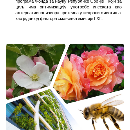
програма Фонда за науку Републике Србије који за
циљ има оптимизацију употребе инсеката као
алтернативног извора протеина у исхрани животиња,
као један од фактора смањења емисије ГХГ.