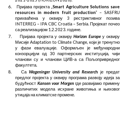
6.
Пријава пројекта „
Smart Agriculturе Solutions save
resources in modern fruit production
” – SASFRU
прихваћена у оквиру 3 рестриктивног позива
INTERREG – IPA CBC Croatia – Serbia. Пројекат почео
са реализацијом 1.2.2023. године.
7.
Пријава пројекта у оквиру
Horizon Europe
у оквиру
Мисије Adaptation to Climate Change, који је тренутно
у фази евалуације. Оформљен је међународни
конзорцијум од 30 партнерских институција, чији
чланови су и чланови ЦИВ-а са Пољопривредног
факултета.
8.
Са
Wageninger University and Researc
h
је предат
предлог пројекта у оквиру програма развоју идеја за
будућност
Kansen voor Morgen
где развијамо примену
различитих модела исхране животиња и њиховог
утицаја на климатске промене.