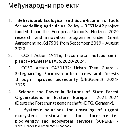
Међународни пројекти
1.
Behavioural, Ecological and Socio-Economic Tools
for modelling Agricultura Policy – BESTMAP
project
funded from the Europena Unioon's Horizon 2020
research and innovation programme under Grant
Agreement no. 817501 from September 2019 – August
2023.
2.
COST Action 19116,
Trace metal metabolism in
plants – PLANTMETALS
, 2020-2024.
3.
COST Action CA20132:
Urban Tree Guard -
Safeguarding European urban trees and forests
through improved biosecurity
(UB3Guard), 2021-
2025.
4.
Science and Power in Reforms of State Forest
Organizations in Eastern Europe
– 2021-2024
(Deutsche Forschungsgemeinschaft -DFG, Germany).
5.
Systemic solutions for upscaling of urgent
ecosystem restoration for forest-related
biodiversity and ecosystem services
(
SUPERB
) –
2021-2025 (HORIZON 2020).