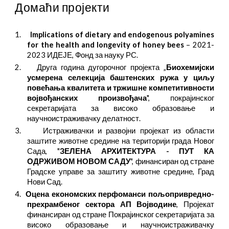
Домаћи пројекти
1.
Implications of dietary and endogenous polyamines
for the health and longevity of honey bees
– 2021-
2023 ИДЕЈЕ, Фонд за науку РС.
2. Друга година дугорочног пројекта „
Биохемијски
усмерена селекција баштенских ружа у циљу
повећања квалитета и тржишне компетитивности
војвођанских произвођача
", покрајинског
секретаријата за високо образовање и
научноистраживачку делатност.
3.
Истраживачки и развојни пројекат из области
заштите животне средине на територији града Новог
Сада, "
ЗЕЛЕНА АРХИТЕКТУРА - ПУТ КА
ОДРЖИВОМ НОВОМ САДУ
", финансиран од стране
Градске управе за заштиту животне средине, Град
Нови Сад.
4.
Оцена економских перфоманси пољопривредно-
прехрамбеног сектора АП Војводине
, Пројекат
финансиран од стране Покрајинског секретаријата за
високо образовање и научноистраживачку